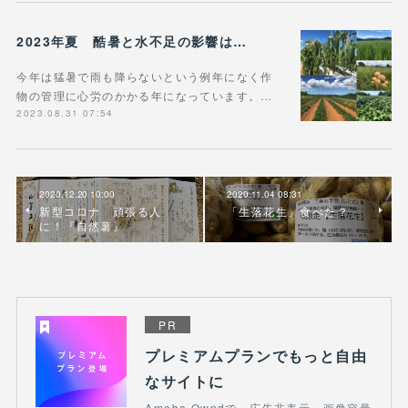
2023年夏 酷暑と水不足の影響は…
今年は猛暑で雨も降らないという例年になく作
物の管理に心労のかかる年になっています。…
2023.08.31 07:54
2020.12.20 10:00
2020.11.04 08:31
新型コロナ 頑張る人
「生落花生」食べた？
に！『自然薯』
PR
プレミアムプランでもっと自由
なサイトに
Ameba Owndで、広告非表示、画像容量