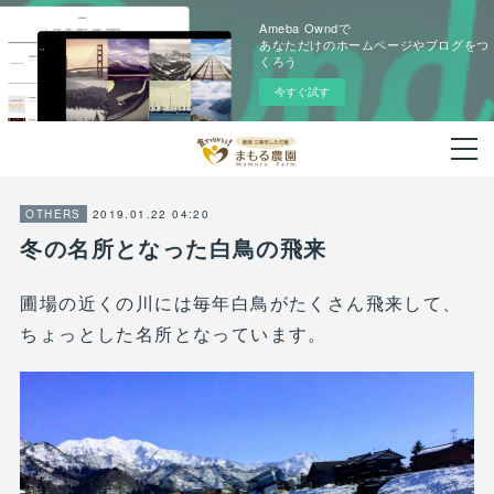
Ameba Owndで
あなただけのホームページやブログをつ
くろう
今すぐ試す
2019.01.22 04:20
OTHERS
冬の名所となった白鳥の飛来
圃場の近くの川には毎年白鳥がたくさん飛来して、
ちょっとした名所となっています。