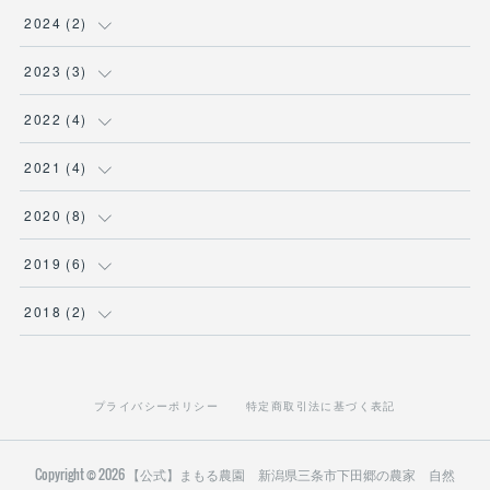
(
2
)
2024
(
2
)
(
2
)
2023
(
3
)
(
1
)
2022
(
4
)
(
1
)
(
2
)
2021
(
4
)
(
1
)
(
1
)
(
1
)
2020
(
8
)
(
1
)
(
1
)
(
2
)
2019
(
6
)
(
1
)
(
1
)
(
1
)
2018
(
2
)
(
1
)
(
1
)
(
1
)
(
2
)
(
1
)
(
1
)
プライバシーポリシー
特定商取引法に基づく表記
(
2
)
(
3
)
Copyright ©
2026
【公式】まもる農園 新潟県三条市下田郷の農家 自然