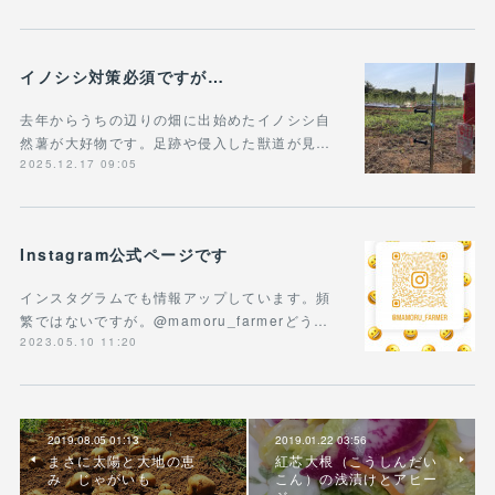
イノシシ対策必須ですが…
去年からうちの辺りの畑に出始めたイノシシ自
然薯が大好物です。足跡や侵入した獣道が見…
2025.12.17 09:05
Instagram公式ページです
インスタグラムでも情報アップしています。頻
繁ではないですが。@mamoru_farmerどう…
2023.05.10 11:20
2019.08.05 01:13
2019.01.22 03:56
まさに太陽と大地の恵
紅芯大根（こうしんだい
み じゃがいも
こん）の浅漬けとアヒー