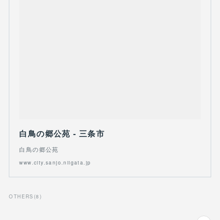
白鳥の郷公苑 - 三条市
白鳥の郷公苑
www.city.sanjo.niigata.jp
OTHERS
(
8
)